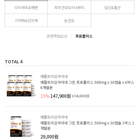
다이어트&배변
피부건강&이너뷰티
임신&출산
기억력&인지력
눈건강
코엔자임Q10
프로폴리스
TOTAL
4
애플트리김약사네
애플트리김약사네 그린 프로폴리스 500mg x 30캡슐 x 6박스
6개월분
15%
147,900원
174,000원
애플트리김약사네
애플트리김약사네 그린 프로폴리스 500mg x 30캡슐 1박스 1
개월분
29,000원