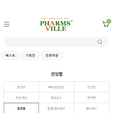
0
베스트
기획전
전화주문
관심별
장건강
뼈&관절건강
간건강
피로개선
혈압감소
면역력
항산화
혈행/혈당관리
헬시푸드