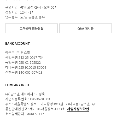
운영시간 : 평일 오전 09시 - 오후 06시
점심시간 : 12시 - 1시
업무휴무 : 토,일,공휴일 휴무
고객센터 전화연결
Q&A 게시판
BANK ACCOUNT
예금주:(주)팜스빌
국민은행 342-25-0017-734
농협은행 088-01-128822
하나은행 225-910015-83004
신한은행 140-005-607419
COMPANY INFO
(주)팜스빌 대표이사 : 이병욱
사업자등록번호 : 120-86-01608
주소 : 서울특별시 강서구 마곡중앙8로3길 37 (마곡동) 팜스빌 B/D
통신판매업신고 : 제2020-서울강서-1123호
사업자정보확인
호스팅제공자 : MAKESHOP