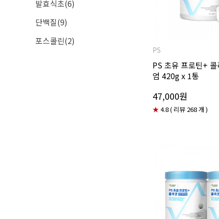
발효식초(6)
단백질(9)
포스콜린(2)
PS
PS 초유 프로틴+ 
엄 420g x 1통
47,000원
★
4.8 ( 리뷰 268 개 )