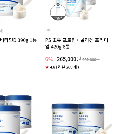
네
PS
비타민D 390g 1통
PS 초유 프로틴+ 콜라겐 프리미
엄 420g 6통
6%
265,000원
282,000원
)
★
4.8 ( 리뷰 268 개 )