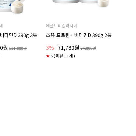
네
애플트리김약사네
비타민D 390g 3통
초유 프로틴+ 비타민D 390g 2통
40원
3%
71,780원
111,000원
74,000원
)
★
5 ( 리뷰 11 개 )