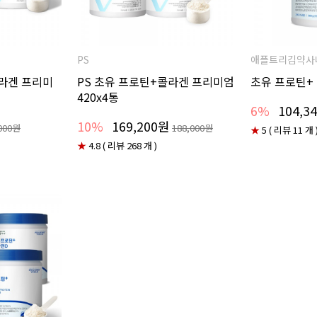
PS
애플트리김약사
콜라겐 프리미
PS 초유 프로틴+콜라겐 프리미엄
초유 프로틴+ 
420x4통
6%
104,3
10%
169,200원
000원
188,000원
★
5 ( 리뷰 11 개 
★
4.8 ( 리뷰 268 개 )