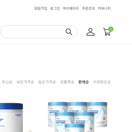
회원가입
로그인
마이페이지
주문조회
커뮤니티
0
최신순
낮은가격순
높은가격순
상품명순
판매순
리뷰많은순