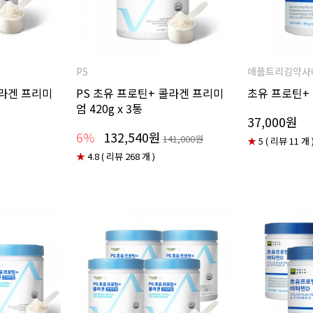
PS
애플트리김약사
콜라겐 프리미
PS 초유 프로틴+ 콜라겐 프리미
초유 프로틴+ 
엄 420g x 3통
37,000원
6%
132,540원
141,000원
★
5 ( 리뷰 11 개 
★
4.8 ( 리뷰 268 개 )