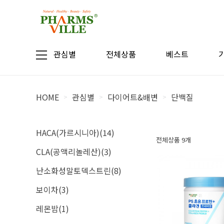
관심별
전체상품
베스트
HOME
관심별
다이어트&배변
단백질
>
>
>
HACA(가르시니아)(14)
전체상품 9개
CLA(공액리놀레산)(3)
난소화성말토덱스트린(8)
보이차(3)
레몬밤(1)