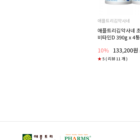
애플트리김약사네
애플트리김약사네 초
비타민D 390g x 4통
10%
133,200원
★
5 ( 리뷰 11 개 )