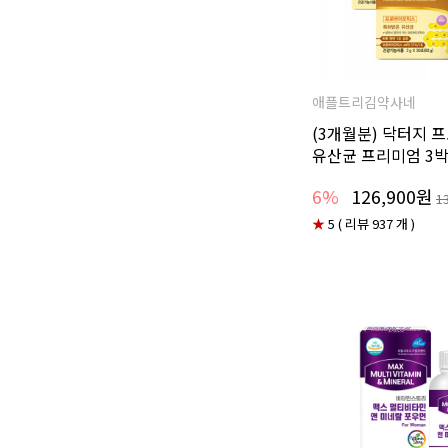
애플트리김약사네
(3개월분) 닥터지
유산균 프리미엄 3
6%
126,900원
1
★
5 ( 리뷰 937 개 )