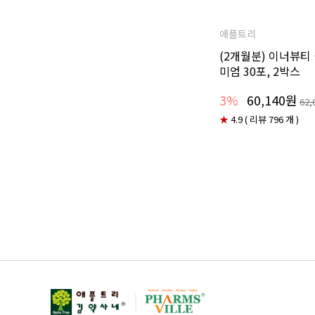
애플트리
(2개월분) 이너뷰티
미엄 30포, 2박스
3%
60,140원
62,
★
4.9 ( 리뷰 796 개 )