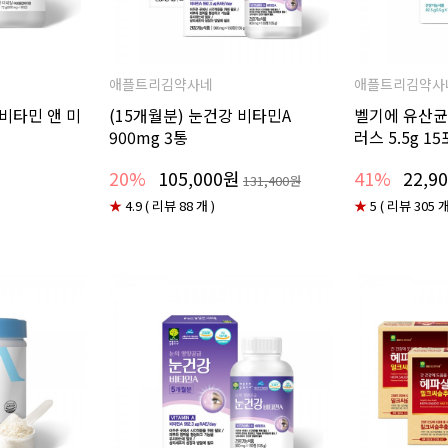
애플트리김약사네
애플트리김약사
티비타민 앤 미
(15개월분) 눈건강 비타민A
벨기에 유산균
900mg 3통
러스 5.5g 15
20%
105,000원
41%
22,9
131,400원
★
4.9 ( 리뷰 88 개 )
★
5 ( 리뷰 305 개