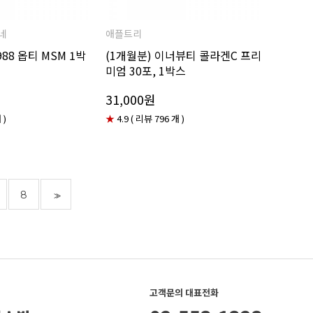
네
애플트리
88 옵티 MSM 1박
(1개월분) 이너뷰티 콜라겐C 프리
미엄 30포, 1박스
31,000원
 )
★
4.9 ( 리뷰 796 개 )
8
>>
고객문의 대표전화