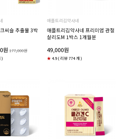
네
애플트리김약사네
크씨슬 추출물 3박
애플트리김약사네 프리미엄 관절
살리도M 1박스 1개월분
80원
49,000원
177,000원
 )
★
4.9 ( 리뷰 774 개 )