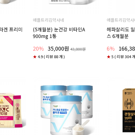
애플트리김약사네
애플트리김약사
콜라겐 프리미
(5개월분) 눈건강 비타민A
헤파살리도 밀
900mg 1통
스 6개월분
20%
35,000원
6%
166,3
43,800원
★
4.9 ( 리뷰 88 개 )
★
5 ( 리뷰 304 개