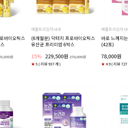
애플트리김약사네
애플트리김약사
 프로바이오틱스
(6개월분) 닥터지 프로바이오틱스
바로 느껴지는
박스
유산균 프리미엄 6박스
(42포)
15%
229,500원
78,000원
35,000원
270,000원
★
5 ( 리뷰 937 개 )
★
4.9 ( 리뷰 727