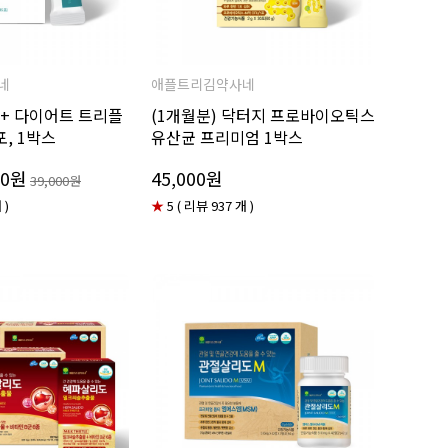
네
애플트리김약사네
+ 다이어트 트리플
(1개월분) 닥터지 프로바이오틱스
포, 1박스
유산균 프리미엄 1박스
00원
45,000원
39,000원
 )
★
5 ( 리뷰 937 개 )