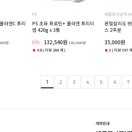
PS
애플트리김약사
 콜라겐C 프리
PS 초유 프로틴+ 콜라겐 프리미
관절살리도 99
엄 420g x 3통
스 2주분
6%
132,540원
35,000원
000원
141,000원
★
4.8 ( 리뷰 268 개 )
★
5 ( 리뷰 597 개
1
2
3
4
5
6
7
계좌안내