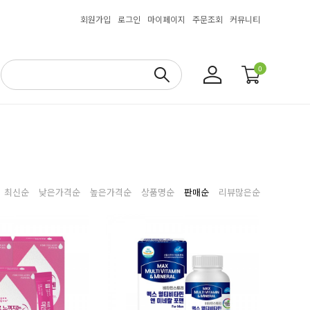
회원가입
로그인
마이페이지
주문조회
커뮤니티
0
최신순
낮은가격순
높은가격순
상품명순
판매순
리뷰많은순