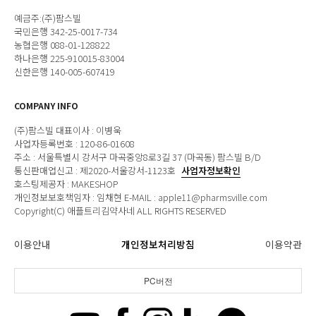
예금주:(주)팜스빌
국민은행 342-25-0017-734
농협은행 088-01-128822
하나은행 225-910015-83004
신한은행 140-005-607419
COMPANY INFO
(주)팜스빌 대표이사 : 이병욱
사업자등록번호 : 120-86-01608
주소 : 서울특별시 강서구 마곡중앙8로3길 37 (마곡동) 팜스빌 B/D
통신판매업신고 : 제2020-서울강서-1123호
사업자정보확인
호스팅제공자 : MAKESHOP
개인정보보호책임자 : 임채현 E-MAIL : apple11@pharmsville.com
Copyright(C) 애플트리김약사네 ALL RIGHTS RESERVED
이용안내
개인정보처리방침
이용약관
PC버전