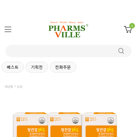
0
베스트
기획전
전화주문
대상별
남성