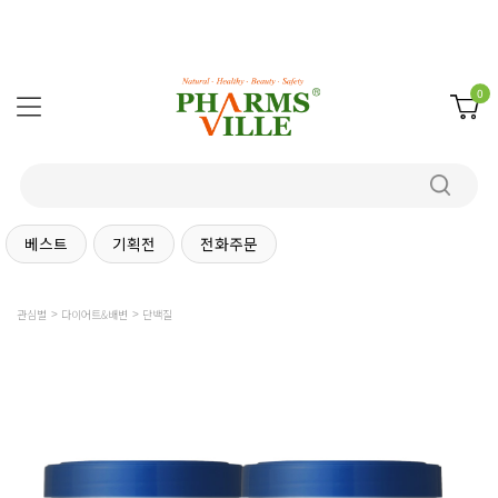
0
베스트
기획전
전화주문
관심별
다이어트&배변
단백질