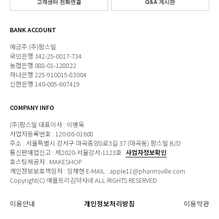
고객센터 전화연결
Q&A 게시판
BANK ACCOUNT
예금주:(주)팜스빌
국민은행 342-25-0017-734
농협은행 088-01-128822
하나은행 225-910015-83004
신한은행 140-005-607419
COMPANY INFO
(주)팜스빌 대표이사 : 이병욱
사업자등록번호 : 120-86-01608
주소 : 서울특별시 강서구 마곡중앙8로3길 37 (마곡동) 팜스빌 B/D
통신판매업신고 : 제2020-서울강서-1123호
사업자정보확인
호스팅제공자 : MAKESHOP
개인정보보호책임자 : 임채현 E-MAIL : apple11@pharmsville.com
Copyright(C) 애플트리김약사네 ALL RIGHTS RESERVED
이용안내
개인정보처리방침
이용약관