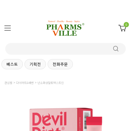
0
베스트
기획전
전화주문
관심별
다이어트&배변
난소화성말토덱스트린