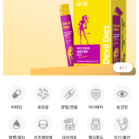
/
3
3
비타민
유산균
관절/연골
이너뷰티
눈건강
혈행/혈당
키즈영양제
다이어트
헬시푸드
임신/출산