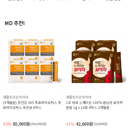
MD 추천!
애플트리김약사네
애플트리김약사네
(3개월분) 장건강 365 프로바이오틱스 프
1초 바로 느껴지는 100% 운남성 보이차
로바이오틱스 유산균 6박스
분말 1g x 14포 4박스 2개월분
43%
85,900원
41%
42,600원
150,000원
72,000원