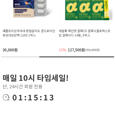
애플트리김약사네 관절살리도 콘드로이친
데빌톡 파인컷 알파CD 알파시클로덱스트
뮤코다당단백 1200 1박스
린 알파시디 14포, 6박스
30,000원
15%
127,500원
150,000원
매일 10시 타임세일!
단, 24시간 회원 전용
01:15:12