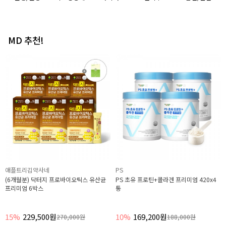
MD 추천!
애플트리김약사네
애플트리김약사네
(3개월분) 장건강 365 프로바이오틱스 프
1초 바로 느껴지는 100% 운남성 보이차
로바이오틱스 유산균 6박스
분말 1g x 14포 4박스 2개월분
43%
85,900원
41%
42,600원
150,000원
72,000원