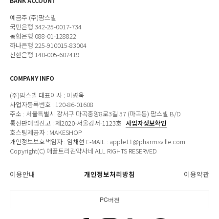
BANK ACCOUNT
예금주:(주)팜스빌
국민은행 342-25-0017-734
농협은행 088-01-128822
하나은행 225-910015-83004
신한은행 140-005-607419
COMPANY INFO
(주)팜스빌 대표이사 : 이병욱
사업자등록번호 : 120-86-01608
주소 : 서울특별시 강서구 마곡중앙8로3길 37 (마곡동) 팜스빌 B/D
통신판매업신고 : 제2020-서울강서-1123호
사업자정보확인
호스팅제공자 : MAKESHOP
개인정보보호책임자 : 임채현 E-MAIL : apple11@pharmsville.com
Copyright(C) 애플트리김약사네 ALL RIGHTS RESERVED
이용안내
개인정보처리방침
이용약관
PC버전