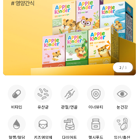
/
3
3
비타민
유산균
관절/연골
이너뷰티
눈건강
혈행/혈당
키즈영양제
다이어트
헬시푸드
임신/출산