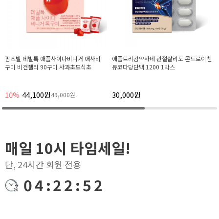
애플트리김약사네 관절살리도 콘드로이친
데빌톡 파인컷 알파CD 알파시클로덱스트
뮤코다당단백 1200 1박스
린 알파시디 14포, 6박스
30,000원
15%
127,500원
150,000원
매일 10시 타임세일!
단, 24시간 회원 전용
04:22:52