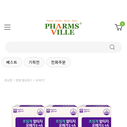
0
베스트
기획전
전화주문
관심별
혈행/혈당관리
오메가3