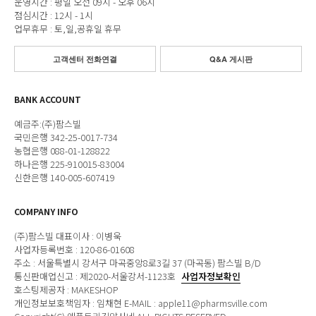
운영시간 : 평일 오전 09시 - 오후 06시
점심시간 : 12시 - 1시
업무휴무 : 토,일,공휴일 휴무
고객센터 전화연결
Q&A 게시판
BANK ACCOUNT
예금주:(주)팜스빌
국민은행 342-25-0017-734
농협은행 088-01-128822
하나은행 225-910015-83004
신한은행 140-005-607419
COMPANY INFO
(주)팜스빌 대표이사 : 이병욱
사업자등록번호 : 120-86-01608
주소 : 서울특별시 강서구 마곡중앙8로3길 37 (마곡동) 팜스빌 B/D
통신판매업신고 : 제2020-서울강서-1123호
사업자정보확인
호스팅제공자 : MAKESHOP
개인정보보호책임자 : 임채현 E-MAIL : apple11@pharmsville.com