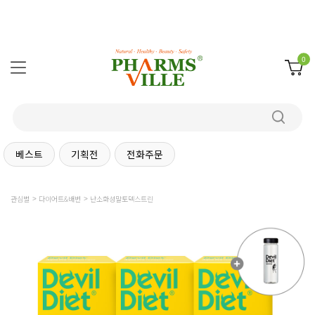
0
베스트
기획전
전화주문
관심별
다이어트&배변
난소화성말토덱스트린