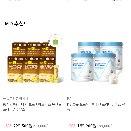
MD 추천!
애플트리김약사네
PS
(6개월분) 닥터지 프로바이오틱스 유산균
PS 초유 프로틴+콜라겐 프리미엄 420x4
프리미엄 6박스
통
15%
229,500원
10%
169,200원
270,000원
188,000원