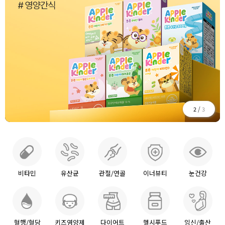
/
2
3
비타민
유산균
관절/연골
이너뷰티
눈건강
혈행/혈당
키즈영양제
다이어트
헬시푸드
임신/출산