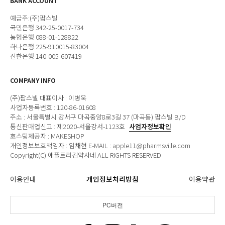
BANK ACCOUNT
예금주:(주)팜스빌
국민은행 342-25-0017-734
농협은행 088-01-128822
하나은행 225-910015-83004
신한은행 140-005-607419
COMPANY INFO
(주)팜스빌 대표이사 : 이병욱
사업자등록번호 : 120-86-01608
주소 : 서울특별시 강서구 마곡중앙8로3길 37 (마곡동) 팜스빌 B/D
통신판매업신고 : 제2020-서울강서-1123호
사업자정보확인
호스팅제공자 : MAKESHOP
개인정보보호책임자 : 임채현 E-MAIL : apple11@pharmsville.com
Copyright(C) 애플트리김약사네 ALL RIGHTS RESERVED
이용안내
개인정보처리방침
이용약관
PC버전