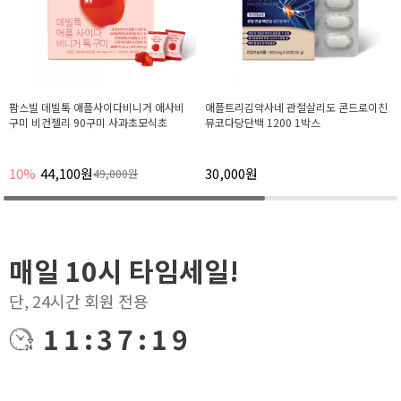
팜스빌 데빌톡 애플사이다비니거 애사비
애플트리김약사네 관절살리도 콘드로이친
구미 비건젤리 90구미 사과초모식초
뮤코다당단백 1200 1박스
10%
44,100원
30,000원
49,000원
매일 10시 타임세일!
단, 24시간 회원 전용
11:37:19