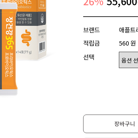
26
%
55,600
브랜드
애플트
적립금
560 원
선택
장바구니