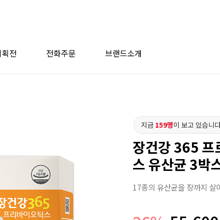
기획전
전화주문
브랜드소개
지금
159명
이 보고 있습니다
장건강 365 
스 유산균 3박
17종의 유산균을 장까지 살