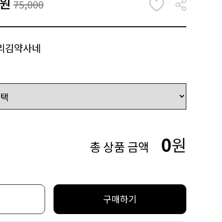
원
75,000
리김약사네
0
원
총 상품 금액
구매하기