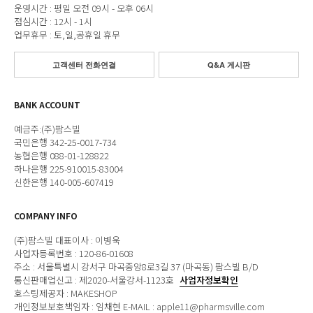
운영시간 : 평일 오전 09시 - 오후 06시
점심시간 : 12시 - 1시
업무휴무 : 토,일,공휴일 휴무
고객센터 전화연결
Q&A 게시판
BANK ACCOUNT
예금주:(주)팜스빌
국민은행 342-25-0017-734
농협은행 088-01-128822
하나은행 225-910015-83004
신한은행 140-005-607419
COMPANY INFO
(주)팜스빌 대표이사 : 이병욱
사업자등록번호 : 120-86-01608
주소 : 서울특별시 강서구 마곡중앙8로3길 37 (마곡동) 팜스빌 B/D
통신판매업신고 : 제2020-서울강서-1123호
사업자정보확인
호스팅제공자 : MAKESHOP
개인정보보호책임자 : 임채현 E-MAIL : apple11@pharmsville.com