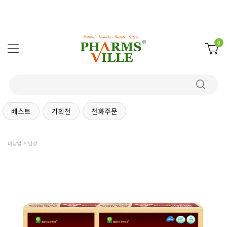
0
베스트
기획전
전화주문
대상별
남성