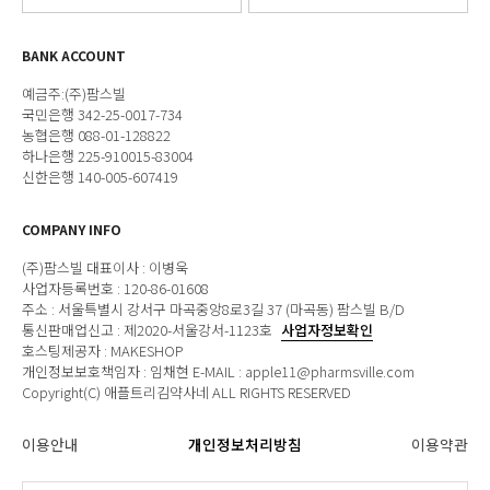
BANK ACCOUNT
예금주:(주)팜스빌
국민은행 342-25-0017-734
농협은행 088-01-128822
하나은행 225-910015-83004
신한은행 140-005-607419
COMPANY INFO
(주)팜스빌 대표이사 : 이병욱
사업자등록번호 : 120-86-01608
주소 : 서울특별시 강서구 마곡중앙8로3길 37 (마곡동) 팜스빌 B/D
통신판매업신고 : 제2020-서울강서-1123호
사업자정보확인
호스팅제공자 : MAKESHOP
개인정보보호책임자 : 임채현 E-MAIL : apple11@pharmsville.com
Copyright(C) 애플트리김약사네 ALL RIGHTS RESERVED
이용안내
개인정보처리방침
이용약관