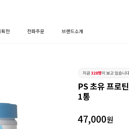
기획전
전화주문
브랜드소개
지금
328명
이 보고 있습니다
PS 초유 프로틴
1통
47,000
원