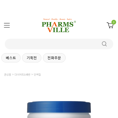
0
베스트
기획전
전화주문
관심별
다이어트&배변
단백질