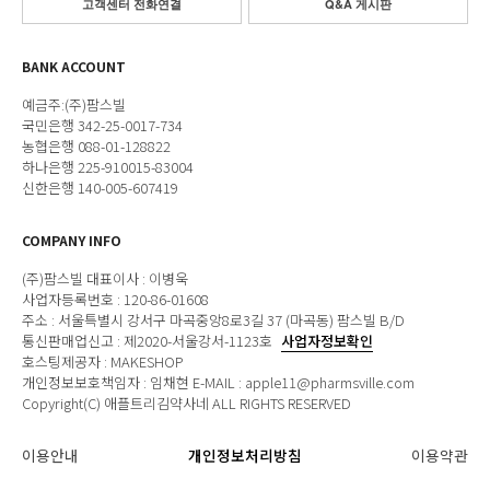
고객센터 전화연결
Q&A 게시판
BANK ACCOUNT
예금주:(주)팜스빌
국민은행 342-25-0017-734
농협은행 088-01-128822
하나은행 225-910015-83004
신한은행 140-005-607419
COMPANY INFO
(주)팜스빌 대표이사 : 이병욱
사업자등록번호 : 120-86-01608
주소 : 서울특별시 강서구 마곡중앙8로3길 37 (마곡동) 팜스빌 B/D
통신판매업신고 : 제2020-서울강서-1123호
사업자정보확인
호스팅제공자 : MAKESHOP
개인정보보호책임자 : 임채현 E-MAIL : apple11@pharmsville.com
Copyright(C) 애플트리김약사네 ALL RIGHTS RESERVED
이용안내
개인정보처리방침
이용약관