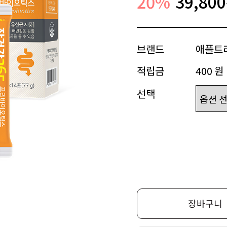
20
%
39,800
브랜드
애플트
적립금
400 원
선택
장바구니