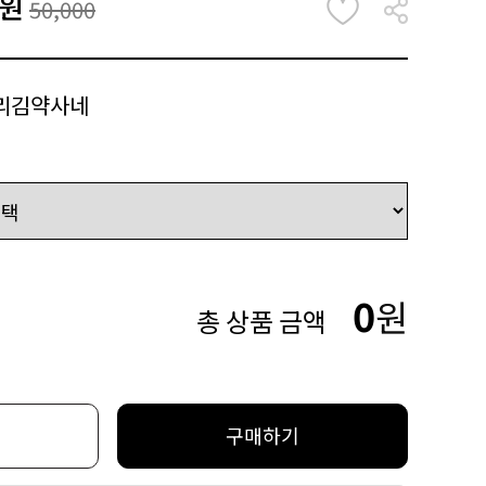
원
50,000
리김약사네
0
원
총 상품 금액
구매하기