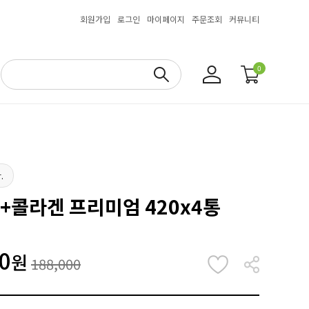
회원가입
로그인
마이페이지
주문조회
커뮤니티
0
.
틴+콜라겐 프리미엄 420x4통
0
원
188,000