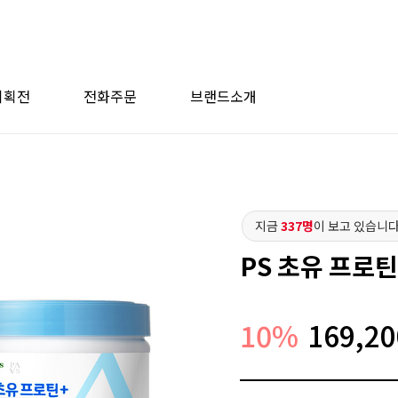
기획전
전화주문
브랜드소개
지금
337명
이 보고 있습니다
PS 초유 프로
10
%
169,20