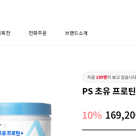
기획전
전화주문
브랜드소개
지금
185명
이 보고 있습니다
PS 초유 프로
10
%
169,20