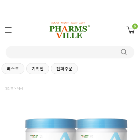
0
베스트
기획전
전화주문
대상별
남성