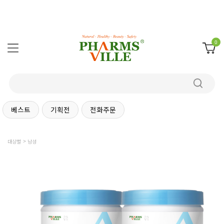
0
베스트
기획전
전화주문
대상별
남성