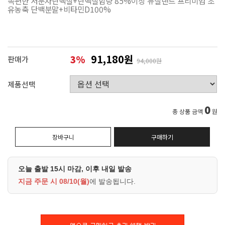
속편한 저분자단백질+단백질함량 85%이상 뉴질랜드 프리미엄 초
유농축 단백분말+비타민D100%
91,180원
3
%
판매가
94,000원
제품선택
0
총 상품 금액
원
장바구니
구매하기
오늘 출발 15시 마감, 이후 내일 발송
지금 주문 시
08/10(월)
에 발송됩니다.