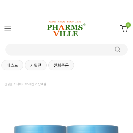
0
베스트
기획전
전화주문
관심별
다이어트&배변
단백질