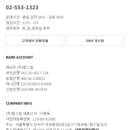
02-553-1323
운영시간 : 평일 오전 09시 - 오후 06시
점심시간 : 12시 - 1시
업무휴무 : 토,일,공휴일 휴무
고객센터 전화연결
Q&A 게시판
BANK ACCOUNT
예금주:(주)팜스빌
국민은행 342-25-0017-734
농협은행 088-01-128822
하나은행 225-910015-83004
신한은행 140-005-607419
COMPANY INFO
(주)팜스빌 대표이사 : 이병욱
사업자등록번호 : 120-86-01608
주소 : 서울특별시 강서구 마곡중앙8로3길 37 (마곡동) 팜스빌 B/D
통신판매업신고 : 제2020-서울강서-1123호
사업자정보확인