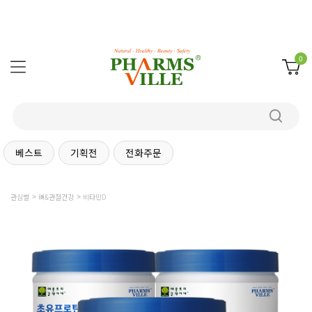
0
베스트
기획전
전화주문
관심별
뼈&관절건강
비타민D