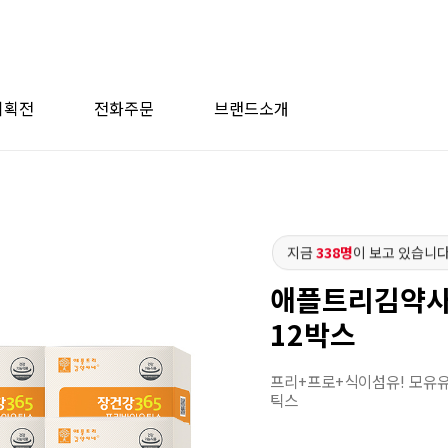
기획전
전화주문
브랜드소개
지금
338명
이 보고 있습니다
애플트리김약사네
12박스
프리+프로+식이섬유! 모유
틱스