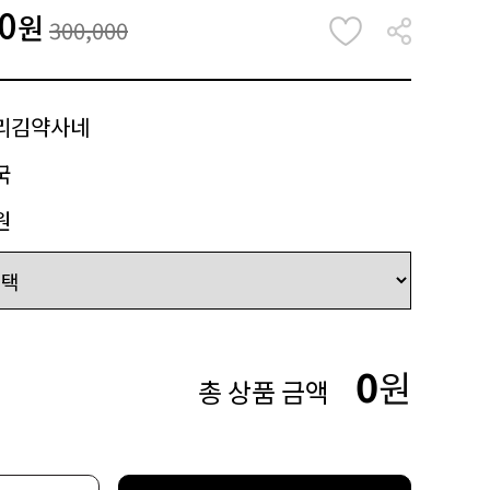
0
원
300,000
리김약사네
국
원
0
원
총 상품 금액