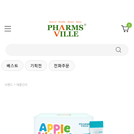
0
베스트
기획전
전화주문
브랜드
애플킨더