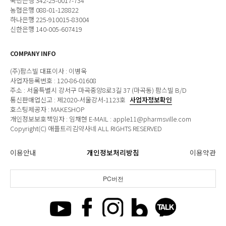
국민은행 342-25-0017-734
농협은행 088-01-128822
하나은행 225-910015-83004
신한은행 140-005-607419
COMPANY INFO
(주)팜스빌 대표이사 : 이병욱
사업자등록번호 : 120-86-01608
주소 : 서울특별시 강서구 마곡중앙8로3길 37 (마곡동) 팜스빌 B/D
통신판매업신고 : 제2020-서울강서-1123호
사업자정보확인
호스팅제공자 : MAKESHOP
개인정보보호책임자 : 임채현 E-MAIL : apple11@pharmsville.com
Copyright(C) 애플트리김약사네 ALL RIGHTS RESERVED
이용안내
개인정보처리방침
이용약관
PC버전