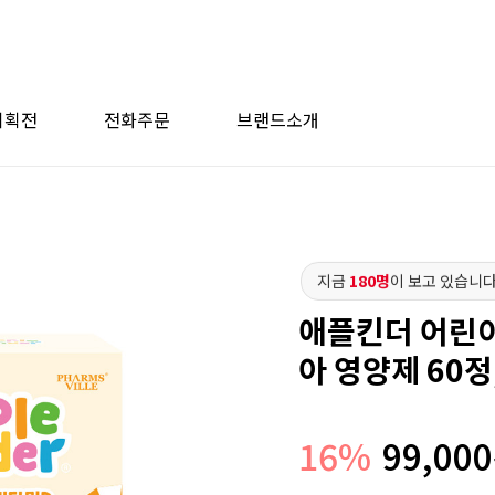
기획전
전화주문
브랜드소개
지금
180명
이 보고 있습니다
애플킨더 어린이
아 영양제 60정
16
%
99,000