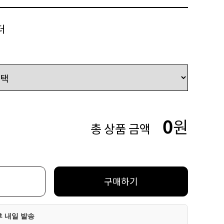
더
0
원
총 상품 금액
구매하기
후 내일 발송