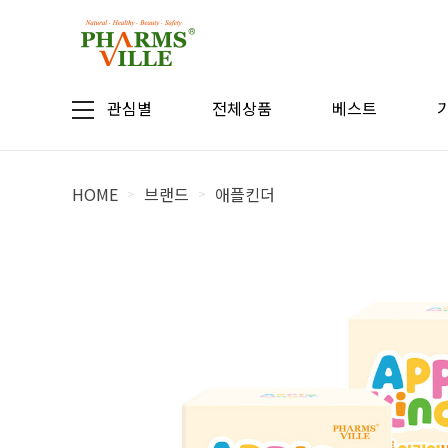
관심별
전체상품
베스트
HOME
브랜드
애플킨더
>
>