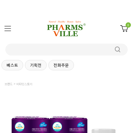
0
베스트
기획전
전화주문
브랜드
비타민스토리