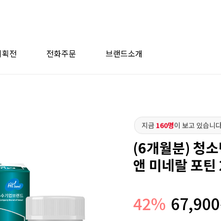
기획전
전화주문
브랜드소개
지금
160명
이 보고 있습니다
(6개월분) 청
앤 미네랄 포틴 
42
%
67,900