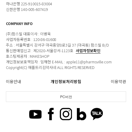
하나은행 225-910015-83004
신한은행 140-005-607419
COMPANY INFO
(주)팜스빌 대표이사 : 이병욱
사업자등록번호 : 120-86-01608
주소 : 서울특별시 강서구 마곡중앙8로3길 37 (마곡동) 팜스빌 B/D
통신판매업신고 : 제2020-서울강서-1123호
사업자정보확인
호스팅제공자 : MAKESHOP
개인정보보호책임자 : 임채현 E-MAIL : apple11@pharmsville.com
Copyright(C) 애플트리김약사네 ALL RIGHTS RESERVED
이용안내
개인정보처리방침
이용약관
PC버전