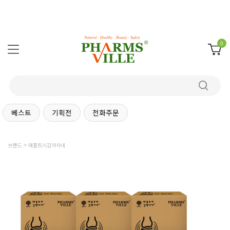
0
베스트
기획전
전화주문
브랜드
애플트리김약사네