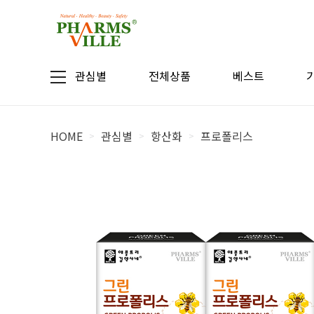
관심별
전체상품
베스트
HOME
관심별
항산화
프로폴리스
>
>
>