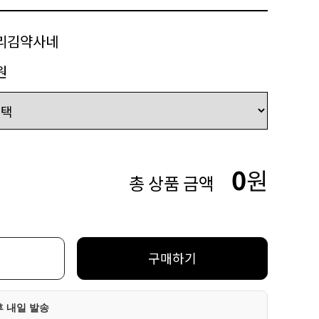
리김약사네
원
0
원
총 상품 금액
구매하기
후 내일 발송