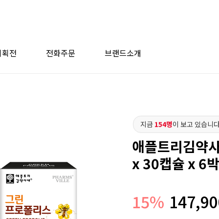
기획전
전화주문
브랜드소개
지금
154명
이 보고 있습니다
애플트리김약사네
x 30캡슐 x 
15
%
147,90