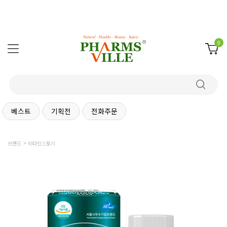
0
베스트
기획전
전화주문
브랜드
비타민스토리