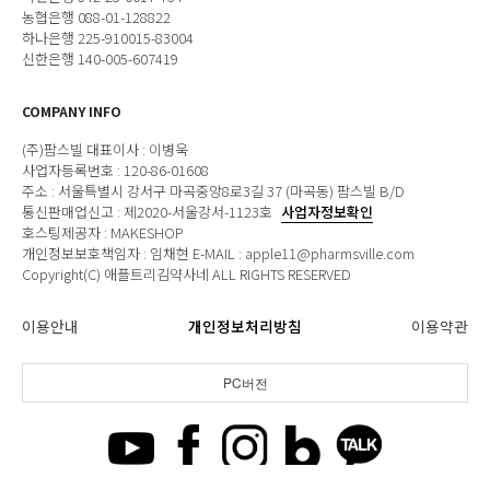
농협은행 088-01-128822
하나은행 225-910015-83004
신한은행 140-005-607419
COMPANY INFO
(주)팜스빌 대표이사 : 이병욱
사업자등록번호 : 120-86-01608
주소 : 서울특별시 강서구 마곡중앙8로3길 37 (마곡동) 팜스빌 B/D
통신판매업신고 : 제2020-서울강서-1123호
사업자정보확인
호스팅제공자 : MAKESHOP
개인정보보호책임자 : 임채현 E-MAIL : apple11@pharmsville.com
Copyright(C) 애플트리김약사네 ALL RIGHTS RESERVED
이용안내
개인정보처리방침
이용약관
PC버전