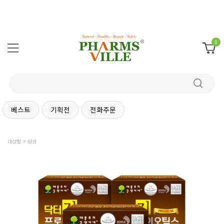
0
베스트
기획전
전화주문
대상별
남성