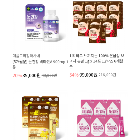
애플트리김약사네
1초 바로 느껴지는 100% 운남성 보
이차 분말 1g x 14포 12박스 6개월
(5개월분) 눈건강 비타민A 900mg 1
분
통
54%
99,000원
20%
35,000원
216,000원
43,800원