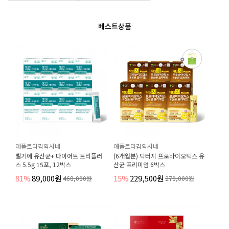
베스트상품
애플트리김약사네
애플트리김약사네
벨기에 유산균+ 다이어트 트리플러
(6개월분) 닥터지 프로바이오틱스 유
스 5.5g 15포, 12박스
산균 프리미엄 6박스
81%
89,000원
15%
229,500원
468,000원
270,000원