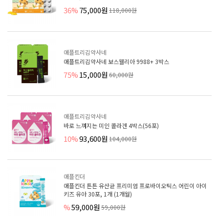
36%
75,000원
118,000원
애플트리김약사네
애플트리김약사네 보스웰리아 9988+ 3박스
75%
15,000원
60,000원
애플트리김약사네
바로 느껴지는 미인 콜라겐 4박스(56포)
10%
93,600원
104,000원
애플킨더
애플킨더 튼튼 유산균 프리미엄 프로바이오틱스 어린이 아이
키즈 유아 30포, 1개 (1개월)
%
59,000원
59,000원