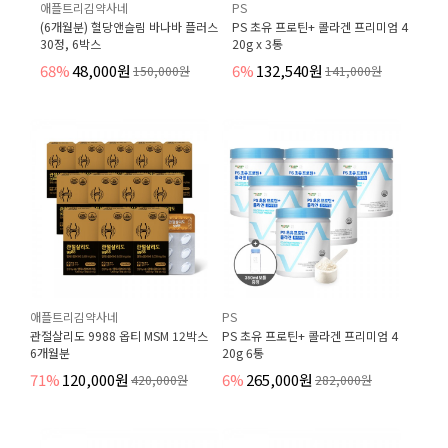
애플트리김약사네
PS
(6개월분) 혈당앤슬림 바나바 플러스
PS 초유 프로틴+ 콜라겐 프리미엄 4
30정, 6박스
20g x 3통
68%
48,000원
6%
132,540원
150,000원
141,000원
애플트리김약사네
PS
관절살리도 9988 옵티 MSM 12박스
PS 초유 프로틴+ 콜라겐 프리미엄 4
6개월분
20g 6통
71%
120,000원
6%
265,000원
420,000원
282,000원