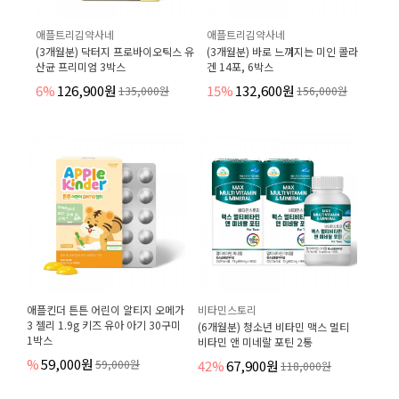
애플트리김약사네
애플트리김약사네
(3개월분) 닥터지 프로바이오틱스 유
(3개월분) 바로 느껴지는 미인 콜라
산균 프리미엄 3박스
겐 14포, 6박스
6%
126,900원
15%
132,600원
135,000원
156,000원
애플킨더 튼튼 어린이 알티지 오메가
비타민스토리
3 젤리 1.9g 키즈 유아 아기 30구미
(6개월분) 청소년 비타민 맥스 멀티
1박스
비타민 앤 미네랄 포틴 2통
%
59,000원
59,000원
42%
67,900원
118,000원