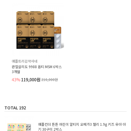
애플트리김약사네
관절살리도 9988 옵티 MSM 6박스
3개월
43%
119,000원
210,000원
TOTAL
192
애플킨더 튼튼 어린이 알티지 오메가3 젤리 1.9g 키즈 유아 아
기 30구미 2박스