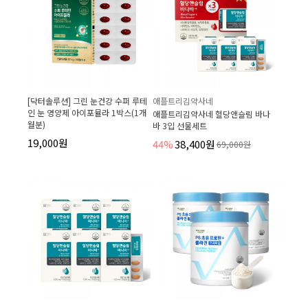
[닥터솔루션] 그린 눈건강 수퍼 루테
애플트리김약사네
인 눈 영양제 아이포뮬라 1박스(1개
애플트리김약사네 혈당앤슬림 바나
월분)
바 3입 선물세트
19,000원
44%
38,400원
69,000원