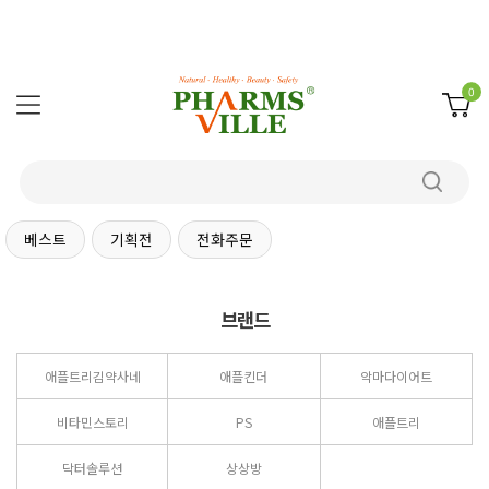
0
베스트
기획전
전화주문
브랜드
애플트리김약사네
애플킨더
악마다이어트
비타민스토리
PS
애플트리
닥터솔루션
상상방