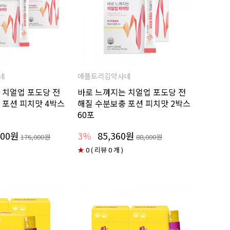
네
애플트리김약사네
 치얼업 포도당 전
바로 느껴지는 치얼업 포도당 전
 포션 피치맛 4박스
해질 수분보충 포션 피치맛 2박스
60포
400원
3%
85,360원
176,000원
88,000원
★
0 ( 리뷰 0 개 )