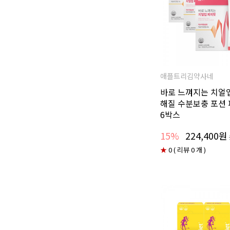
애플트리김약사네
바로 느껴지는 치얼
해질 수분보충 포션 
6박스
15%
224,400원
★
0 ( 리뷰 0 개 )