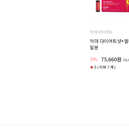
악마다이어트
악마 다이어트샷+멀
일분
3%
75,660원
78,
★
5 ( 리뷰 7 개 )