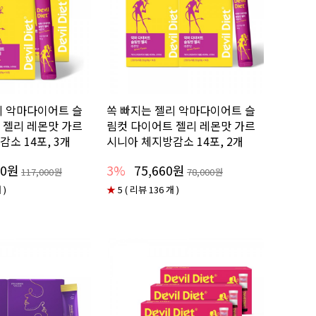
리 악마다이어트 슬
쏙 빠지는 젤리 악마다이어트 슬
 젤리 레몬맛 가르
림컷 다이어트 젤리 레몬맛 가르
소 14포, 3개
시니아 체지방감소 14포, 2개
80원
3%
75,660원
117,000원
78,000원
 )
★
5 ( 리뷰 136 개 )