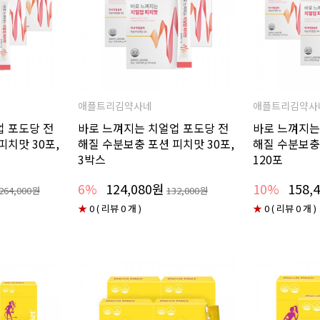
애플트리김약사네
애플트리김약사
업 포도당 전
바로 느껴지는 치얼업 포도당 전
바로 느껴지는
피치맛 30포,
해질 수분보충 포션 피치맛 30포,
해질 수분보충
3박스
120포
6%
124,080원
10%
158,
264,000원
132,000원
★
0 ( 리뷰 0 개 )
★
0 ( 리뷰 0 개 )