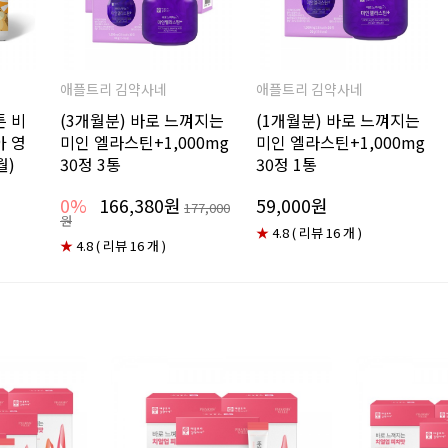
애플트리 김약사네
애플트리 김약사네
튼 비
(3개월분) 바로 느껴지는
(1개월분) 바로 느껴지는
아 영
미인 엘라스틴+1,000mg
미인 엘라스틴+1,000mg
월)
30정 3통
30정 1통
0%
166,380원
59,000원
177,000
원
★
4.8 ( 리뷰 16 개 )
★
4.8 ( 리뷰 16 개 )