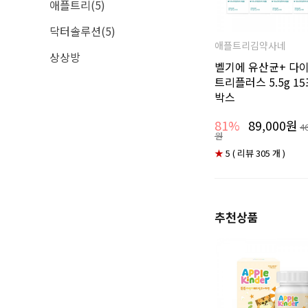
애플트리(5)
닥터솔루션(5)
애플트리김약사네
상상방
벨기에 유산균+ 다
트리플러스 5.5g 15포
박스
81%
89,000원
4
원
★
5 ( 리뷰 305 개 )
추천상품