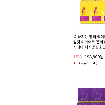
쏙 빠지는 젤리 악
림컷 다이어트 젤리
시니아 체지방감소 1
15%
198,900원
★
5 ( 리뷰 136 개 )