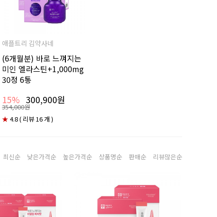
애플트리 김약사네
(6개월분) 바로 느껴지는
미인 엘라스틴+1,000mg
30정 6통
15%
300,900원
354,000원
★
4.8 ( 리뷰 16 개 )
최신순
낮은가격순
높은가격순
상품명순
판매순
리뷰많은순