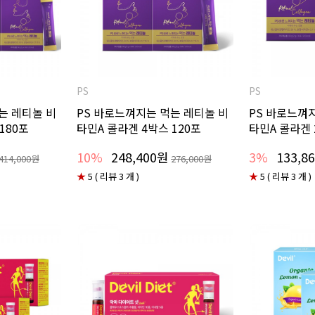
PS
PS
는 레티놀 비
PS 바로느껴지는 먹는 레티놀 비
PS 바로느껴
180포
타민A 콜라겐 4박스 120포
타민A 콜라겐
10%
248,400원
3%
133,8
414,000원
276,000원
★
5 ( 리뷰 3 개 )
★
5 ( 리뷰 3 개 )