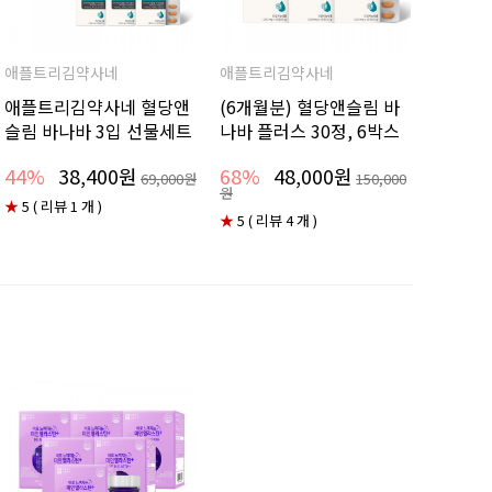
애플트리김약사네
애플트리김약사네
애플트리김약사네 혈당앤
(6개월분) 혈당앤슬림 바
슬림 바나바 3입 선물세트
나바 플러스 30정, 6박스
44%
38,400원
68%
48,000원
69,000원
150,000
원
★
5 ( 리뷰 1 개 )
★
5 ( 리뷰 4 개 )