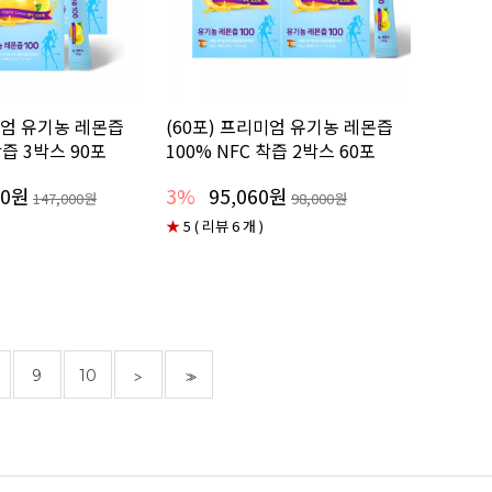
미엄 유기농 레몬즙
(60포) 프리미엄 유기농 레몬즙
착즙 3박스 90포
100% NFC 착즙 2박스 60포
80원
3%
95,060원
147,000원
98,000원
★
5 ( 리뷰 6 개 )
9
10
>
>>