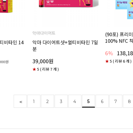
악마다이어트
(90포) 프리
100% NFC 
티비타민 14
악마 다이어트샷+멀티비타민 7일
분
6%
138,1
39,000원
★
5 ( 리뷰 6 개 )
000원
★
5 ( 리뷰 7 개 )
1
2
3
4
5
6
7
8
<<