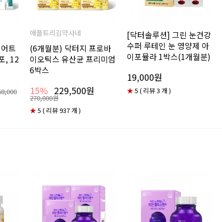
애플트리김약사네
[닥터솔루션] 그린 눈건강
수퍼 루테인 눈 영양제 아
이어트
(6개월분) 닥터지 프로바
이포뮬라 1박스(1개월분)
, 12
이오틱스 유산균 프리미엄
6박스
19,000원
15%
229,500원
★
5 ( 리뷰 3 개 )
68,000
270,000원
★
5 ( 리뷰 937 개 )