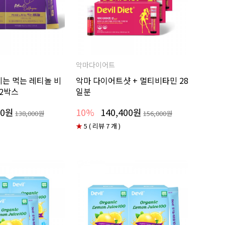
악마다이어트
지는 먹는 레티놀 비
악마 다이어트샷 + 멀티비타민 28
 2박스
일분
60원
10%
140,400원
138,000원
156,000원
★
5 ( 리뷰 7 개 )