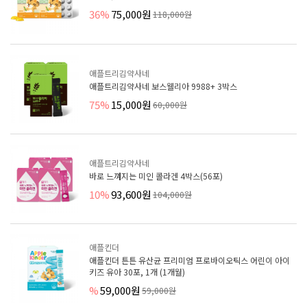
36%
75,000원
118,000원
애플트리김약사네
애플트리김약사네 보스웰리아 9988+ 3박스
75%
15,000원
60,000원
애플트리김약사네
바로 느껴지는 미인 콜라겐 4박스(56포)
10%
93,600원
104,000원
애플킨더
애플킨더 튼튼 유산균 프리미엄 프로바이오틱스 어린이 아이
키즈 유아 30포, 1개 (1개월)
%
59,000원
59,000원