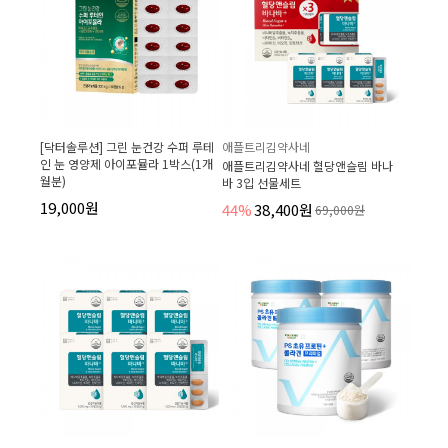
[닥터솔루션] 그린 눈건강 수퍼 루테
애플트리김약사네
인 눈 영양제 아이포뮬라 1박스(1개
애플트리김약사네 혈당앤슬림 바나
월분)
바 3입 선물세트
19,000원
44%
38,400원
69,000원