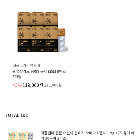
애플트리김약사네
관절살리도 9988 옵티 MSM 6박스
3개월
43%
119,000원
210,000원
TOTAL
192
애플킨더 튼튼 어린이 알티지 오메가3 젤리 1.9g 키즈 유아 아
기 30구미 2박스