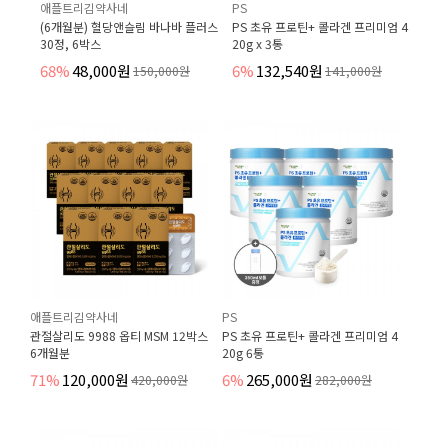
애플트리김약사네
PS
(6개월분) 혈당앤슬림 바나바 플러스
PS 초유 프로틴+ 콜라겐 프리미엄 4
30정, 6박스
20g x 3통
68%
48,000원
6%
132,540원
150,000원
141,000원
애플트리김약사네
PS
관절살리도 9988 옵티 MSM 12박스
PS 초유 프로틴+ 콜라겐 프리미엄 4
6개월분
20g 6통
71%
120,000원
6%
265,000원
420,000원
282,000원