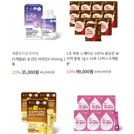
애플트리김약사네
1초 바로 느껴지는 100% 운남성 보
이차 분말 1g x 14포 12박스 6개월
(5개월분) 눈건강 비타민A 900mg 1
분
통
54%
99,000원
20%
35,000원
216,000원
43,800원