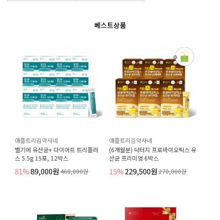
베스트상품
애플트리김약사네
애플트리김약사네
벨기에 유산균+ 다이어트 트리플러
(6개월분) 닥터지 프로바이오틱스 유
스 5.5g 15포, 12박스
산균 프리미엄 6박스
81%
89,000원
15%
229,500원
468,000원
270,000원