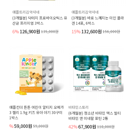
애플트리김약사네
애플트리김약사네
(3개월분) 닥터지 프로바이오틱스 유
(3개월분) 바로 느껴지는 미인 콜라
산균 프리미엄 3박스
겐 14포, 6박스
6%
126,900원
15%
132,600원
135,000원
156,000원
애플킨더 튼튼 어린이 알티지 오메가
비타민스토리
3 젤리 1.9g 키즈 유아 아기 30구미
(6개월분) 청소년 비타민 맥스 멀티
1박스
비타민 앤 미네랄 포틴 2통
%
59,000원
59,000원
42%
67,900원
118,000원