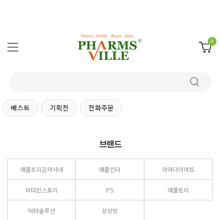
0
베스트
기획전
전화주문
브랜드
애플트리김약사네
애플킨더
악마다이어트
비타민스토리
PS
애플트리
닥터솔루션
상상방