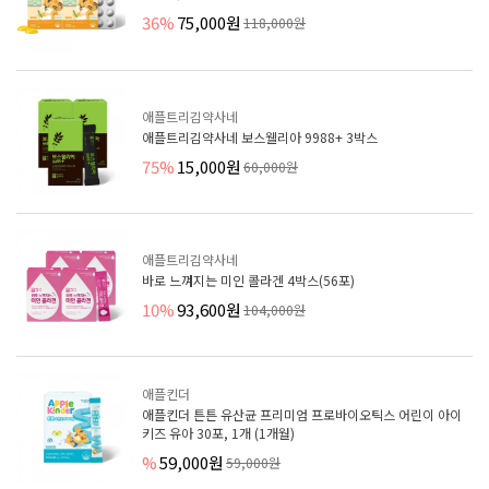
36%
75,000원
118,000원
애플트리김약사네
애플트리김약사네 보스웰리아 9988+ 3박스
75%
15,000원
60,000원
애플트리김약사네
바로 느껴지는 미인 콜라겐 4박스(56포)
10%
93,600원
104,000원
애플킨더
애플킨더 튼튼 유산균 프리미엄 프로바이오틱스 어린이 아이
키즈 유아 30포, 1개 (1개월)
%
59,000원
59,000원