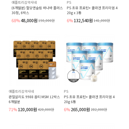
애플트리김약사네
PS
(6개월분) 혈당앤슬림 바나바 플러스
PS 초유 프로틴+ 콜라겐 프리미엄 4
30정, 6박스
20g x 3통
68%
48,000원
6%
132,540원
150,000원
141,000원
애플트리김약사네
PS
관절살리도 9988 옵티 MSM 12박스
PS 초유 프로틴+ 콜라겐 프리미엄 4
6개월분
20g 6통
71%
120,000원
6%
265,000원
420,000원
282,000원