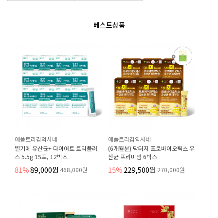
베스트상품
애플트리김약사네
애플트리김약사네
벨기에 유산균+ 다이어트 트리플러
(6개월분) 닥터지 프로바이오틱스 유
스 5.5g 15포, 12박스
산균 프리미엄 6박스
81%
89,000원
15%
229,500원
468,000원
270,000원