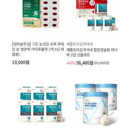
[닥터솔루션] 그린 눈건강 수퍼 루테
애플트리김약사네
인 눈 영양제 아이포뮬라 1박스(1개
애플트리김약사네 혈당앤슬림 바나
월분)
바 3입 선물세트
19,000원
44%
38,400원
69,000원