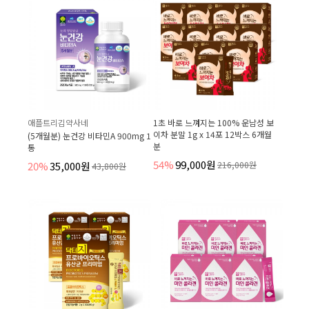
애플트리김약사네
1초 바로 느껴지는 100% 운남성 보
이차 분말 1g x 14포 12박스 6개월
(5개월분) 눈건강 비타민A 900mg 1
분
통
54%
99,000원
20%
35,000원
216,000원
43,800원