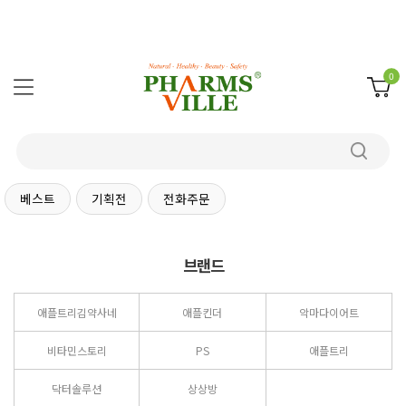
0
베스트
기획전
전화주문
브랜드
애플트리김약사네
애플킨더
악마다이어트
비타민스토리
PS
애플트리
닥터솔루션
상상방