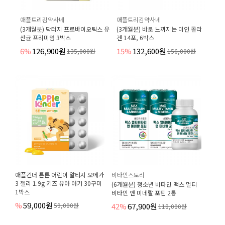
애플트리김약사네
애플트리김약사네
(3개월분) 닥터지 프로바이오틱스 유
(3개월분) 바로 느껴지는 미인 콜라
산균 프리미엄 3박스
겐 14포, 6박스
6%
126,900원
15%
132,600원
135,000원
156,000원
애플킨더 튼튼 어린이 알티지 오메가
비타민스토리
3 젤리 1.9g 키즈 유아 아기 30구미
(6개월분) 청소년 비타민 맥스 멀티
1박스
비타민 앤 미네랄 포틴 2통
%
59,000원
59,000원
42%
67,900원
118,000원