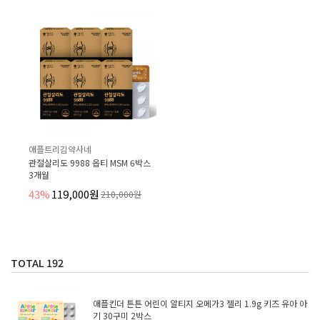
애플트리김약사네
관절살리도 9988 옵티 MSM 6박스
3개월
43%
119,000원
210,000원
TOTAL
192
애플킨더 튼튼 어린이 알티지 오메가3 젤리 1.9g 키즈 유아 아
기 30구미 2박스