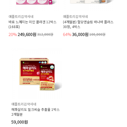
애플트리김약사네
애플트리김약사네
바로 느껴지는 미인 콜라겐 12박스
(4개월분) 혈당앤슬림 바나바 플러스
(168포)
30정, 4박스
20%
249,600원
64%
36,000원
312,000원
100,000원
애플트리김약사네
헤파살리도 밀크씨슬 추출물 1박스
2개월분
59,000원