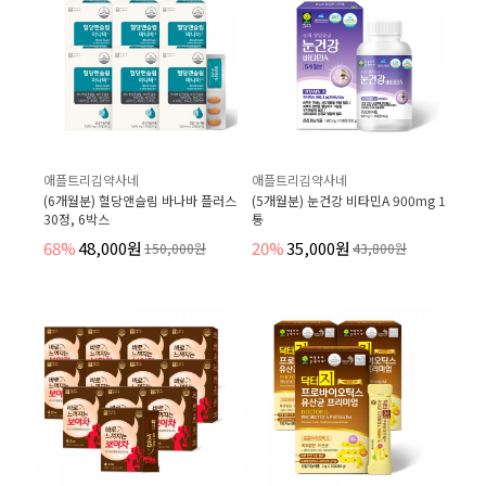
애플트리김약사네
애플트리김약사네
(6개월분) 혈당앤슬림 바나바 플러스
(5개월분) 눈건강 비타민A 900mg 1
30정, 6박스
통
68%
48,000원
20%
35,000원
150,000원
43,800원