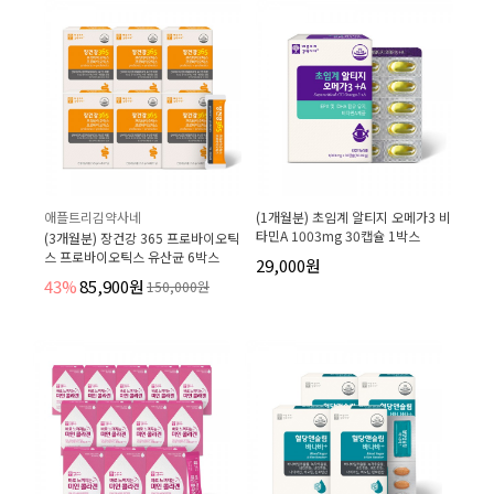
애플트리김약사네
(1개월분) 초임계 알티지 오메가3 비
타민A 1003mg 30캡슐 1박스
(3개월분) 장건강 365 프로바이오틱
스 프로바이오틱스 유산균 6박스
29,000원
43%
85,900원
150,000원