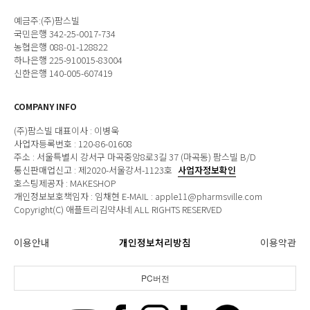
예금주:(주)팜스빌
국민은행 342-25-0017-734
농협은행 088-01-128822
하나은행 225-910015-83004
신한은행 140-005-607419
COMPANY INFO
(주)팜스빌 대표이사 : 이병욱
사업자등록번호 : 120-86-01608
주소 : 서울특별시 강서구 마곡중앙8로3길 37 (마곡동) 팜스빌 B/D
통신판매업신고 : 제2020-서울강서-1123호
사업자정보확인
호스팅제공자 : MAKESHOP
개인정보보호책임자 : 임채현 E-MAIL : apple11@pharmsville.com
Copyright(C) 애플트리김약사네 ALL RIGHTS RESERVED
이용안내
개인정보처리방침
이용약관
PC버전