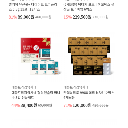
벨기에 유산균+ 다이어트 트리플러
(6개월분) 닥터지 프로바이오틱스 유
스 5.5g 15포, 12박스
산균 프리미엄 6박스
81%
89,000원
15%
229,500원
468,000원
270,000원
애플트리김약사네
애플트리김약사네
애플트리김약사네 혈당앤슬림 바나
관절살리도 9988 옵티 MSM 12박스
바 3입 선물세트
6개월분
44%
38,400원
71%
120,000원
69,000원
420,000원