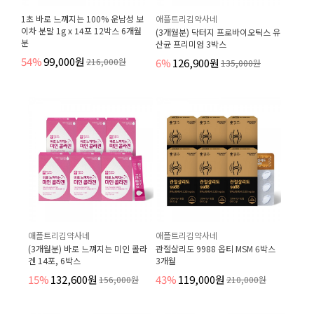
1초 바로 느껴지는 100% 운남성 보
애플트리김약사네
이차 분말 1g x 14포 12박스 6개월
(3개월분) 닥터지 프로바이오틱스 유
분
산균 프리미엄 3박스
54%
99,000원
216,000원
6%
126,900원
135,000원
애플트리김약사네
애플트리김약사네
(3개월분) 바로 느껴지는 미인 콜라
관절살리도 9988 옵티 MSM 6박스
겐 14포, 6박스
3개월
15%
132,600원
43%
119,000원
156,000원
210,000원