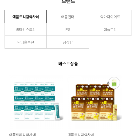
브랜드
애플트리김약사네
애플킨더
악마다이어트
비타민스토리
PS
애플트리
닥터솔루션
상상방
베스트상품
애플트리김약사네
애플트리김약사네