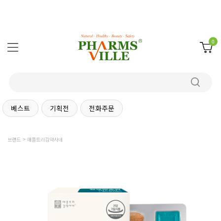
0
베스트
기획전
전화주문
브랜드
애플트리김약사네