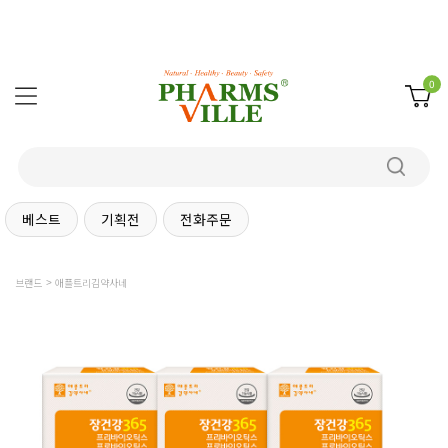
0
베스트
기획전
전화주문
브랜드
애플트리김약사네