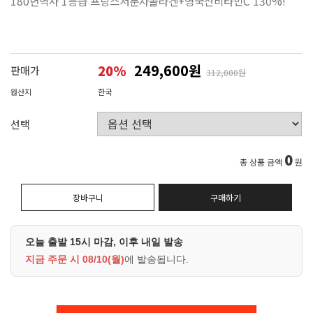
180년역사 1등급 프랑스저분자콜라겐+영국산비타민C 130%!
249,600원
20
%
판매가
312,000원
원산지
한국
선택
0
총 상품 금액
원
장바구니
구매하기
오늘 출발 15시 마감, 이후 내일 발송
지금 주문 시
08/10(월)
에 발송됩니다.