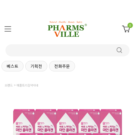
0
베스트
기획전
전화주문
브랜드
애플트리김약사네