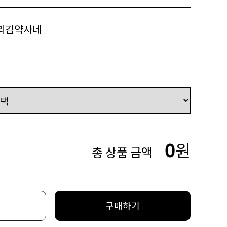
리김약사네
0
원
총 상품 금액
구매하기