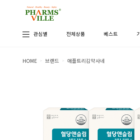
관심별
전체상품
베스트
HOME
브랜드
애플트리김약사네
>
>