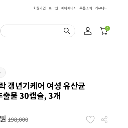
회원가입
로그인
마이페이지
주문조회
커뮤니티
0
.
즈락 갱년기케어 여성 유산균
출물 30캡슐, 3개
원
198,000