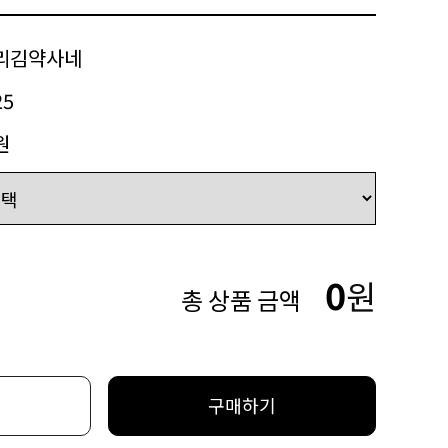
리김약사네
25
원
0
원
총 상품 금액
구매하기