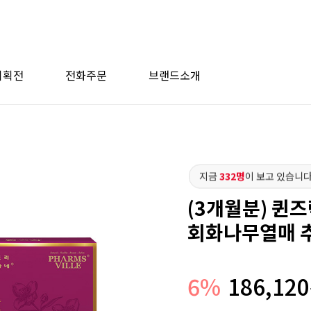
기획전
전화주문
브랜드소개
지금
332명
이 보고 있습니다
(3개월분) 퀸
회화나무열매 추
6
%
186,120