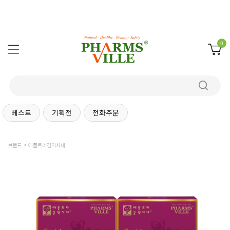
0
베스트
기획전
전화주문
브랜드
애플트리김약사네