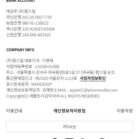
BANK ACCOUNT
예금주:(주)팜스빌
국민은행 342-25-0017-734
농협은행 088-01-128822
하나은행 225-910015-83004
신한은행 140-005-607419
COMPANY INFO
(주)팜스빌 대표이사 : 이병욱
사업자등록번호 : 120-86-01608
주소 : 서울특별시 강서구 마곡중앙8로3길 37 (마곡동) 팜스빌 B/D
통신판매업신고 : 제2020-서울강서-1123호
사업자정보확인
호스팅제공자 : MAKESHOP
개인정보보호책임자 : 임채현 E-MAIL : apple11@pharmsville.com
Copyright(C) 애플트리김약사네 ALL RIGHTS RESERVED
이용안내
개인정보처리방침
이용약관
PC버전