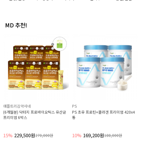
MD 추천!
애플트리김약사네
PS
(6개월분) 닥터지 프로바이오틱스 유산균
PS 초유 프로틴+콜라겐 프리미엄 420x4
프리미엄 6박스
통
15%
229,500원
10%
169,200원
270,000원
188,000원