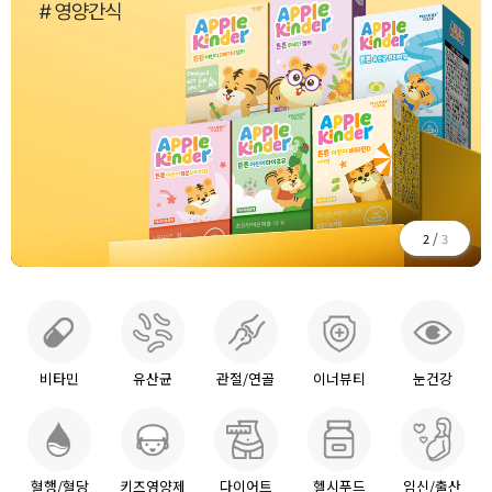
/
2
3
비타민
유산균
관절/연골
이너뷰티
눈건강
혈행/혈당
키즈영양제
다이어트
헬시푸드
임신/출산