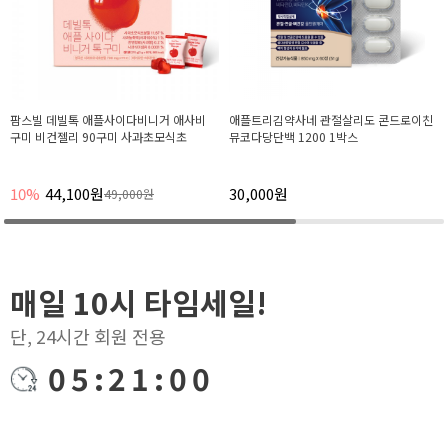
팜스빌 데빌톡 애플사이다비니거 애사비
애플트리김약사네 관절살리도 콘드로이친
구미 비건젤리 90구미 사과초모식초
뮤코다당단백 1200 1박스
10%
44,100원
30,000원
49,000원
매일 10시 타임세일!
단, 24시간 회원 전용
05:21:00