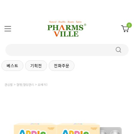
0
베스트
기획전
전화주문
관심별
혈행/혈당관리
오메가3