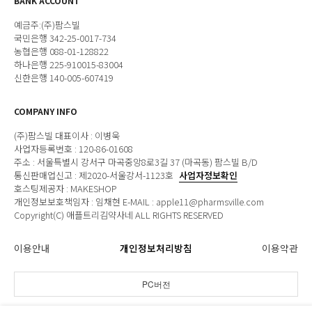
BANK ACCOUNT
예금주:(주)팜스빌
국민은행 342-25-0017-734
농협은행 088-01-128822
하나은행 225-910015-83004
신한은행 140-005-607419
COMPANY INFO
(주)팜스빌 대표이사 : 이병욱
사업자등록번호 : 120-86-01608
주소 : 서울특별시 강서구 마곡중앙8로3길 37 (마곡동) 팜스빌 B/D
통신판매업신고 : 제2020-서울강서-1123호
사업자정보확인
호스팅제공자 : MAKESHOP
개인정보보호책임자 : 임채현 E-MAIL : apple11@pharmsville.com
Copyright(C) 애플트리김약사네 ALL RIGHTS RESERVED
이용안내
개인정보처리방침
이용약관
PC버전