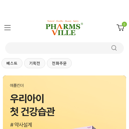
0
베스트
기획전
전화주문