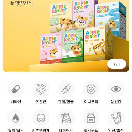
/
3
3
비타민
유산균
관절/연골
이너뷰티
눈건강
혈행/혈당
키즈영양제
다이어트
헬시푸드
임신/출산