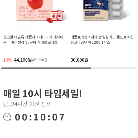
사비
애플트리김약사네 관절살리도 콘드로이친
데빌톡 파인컷 알파CD 알파시클로덱스
뮤코다당단백 1200 1박스
린 알파시디 14포, 6박스
30,000원
15%
127,500원
150,000원
매일 10시 타임세일!
단, 24시간 회원 전용
00:10:06