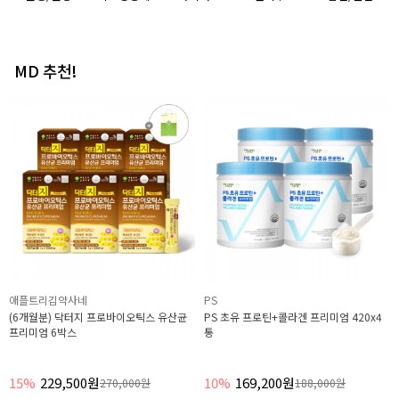
MD 추천!
애플트리김약사네
애플트리김약사네
(3개월분) 장건강 365 프로바이오틱스 프
1초 바로 느껴지는 100% 운남성 보이차
로바이오틱스 유산균 6박스
분말 1g x 14포 4박스 2개월분
43%
85,900원
41%
42,600원
150,000원
72,000원