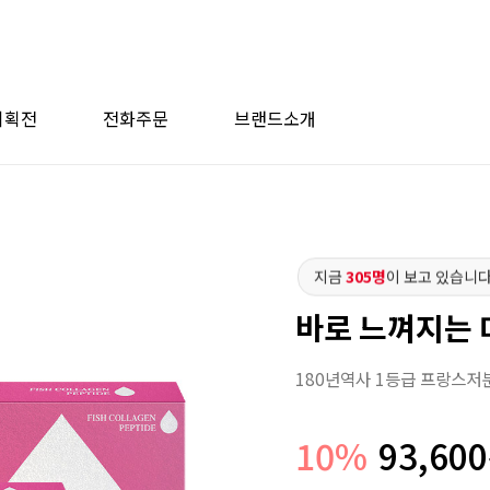
기획전
전화주문
브랜드소개
지금
305명
이 보고 있습니다
바로 느껴지는 
180년역사 1등급 프랑스저
10
%
93,600