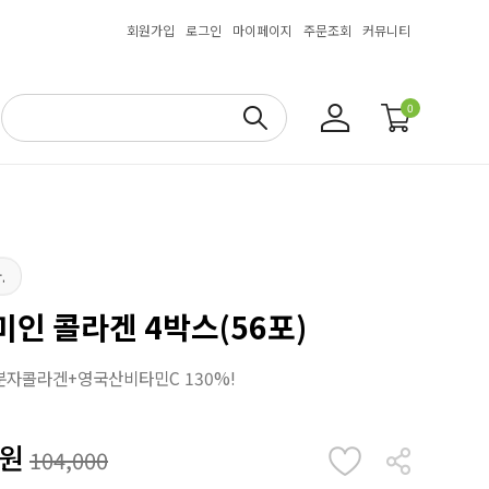
회원가입
로그인
마이페이지
주문조회
커뮤니티
0
.
미인 콜라겐 4박스(56포)
분자콜라겐+영국산비타민C 130%!
원
104,000