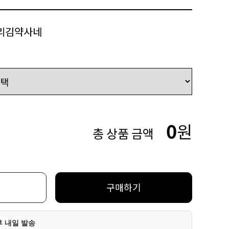
리김약사네
0
원
총 상품 금액
구매하기
후 내일 발송