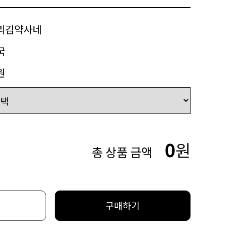
리김약사네
국
원
0
원
총 상품 금액
구매하기