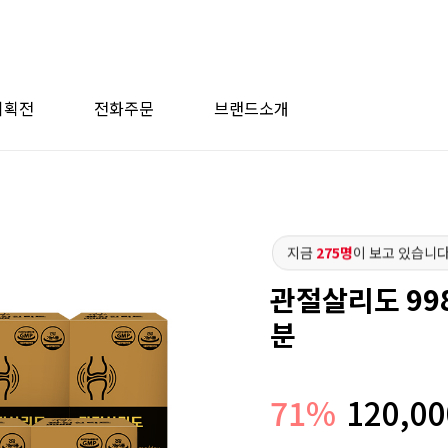
기획전
전화주문
브랜드소개
지금
275명
이 보고 있습니다
관절살리도 998
분
71
%
120,00