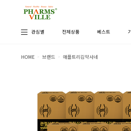
관심별
전체상품
베스트
HOME
브랜드
애플트리김약사네
>
>