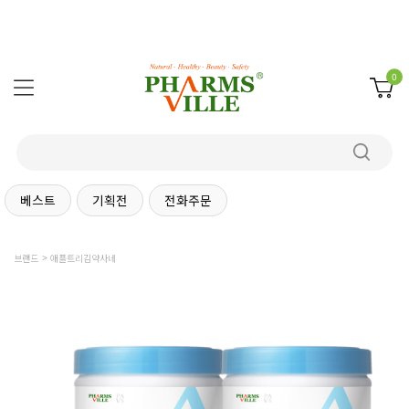
0
베스트
기획전
전화주문
브랜드
애플트리김약사네